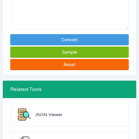
Convert
Sample
Reset
Related Tools
JSON Viewer