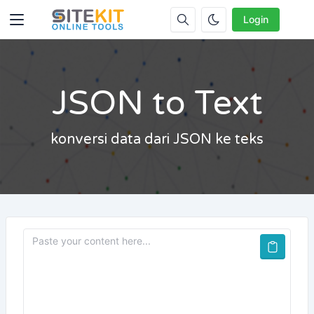
Login
JSON to Text
konversi data dari JSON ke teks