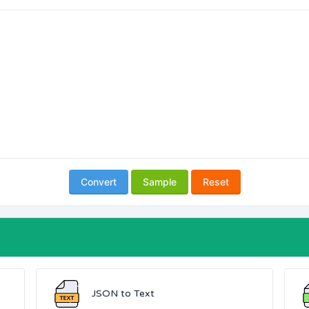
Convert
Sample
Reset
JSON to Text