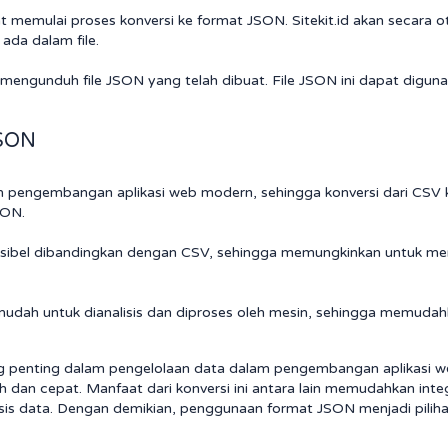
pat memulai proses konversi ke format JSON. Sitekit.id akan secara
ada dalam file.
at mengunduh file JSON yang telah dibuat. File JSON ini dapat dig
JSON
 pengembangan aplikasi web modern, sehingga konversi dari CSV
SON.
leksibel dibandingkan dengan CSV, sehingga memungkinkan untuk m
udah untuk dianalisis dan diproses oleh mesin, sehingga memudah
g penting dalam pengelolaan data dalam pengembangan aplikasi we
dan cepat. Manfaat dari konversi ini antara lain memudahkan integ
lisis data. Dengan demikian, penggunaan format JSON menjadi pili