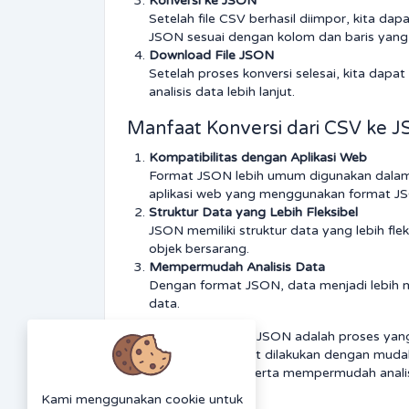
Konversi ke JSON
Setelah file CSV berhasil diimpor, kita da
JSON sesuai dengan kolom dan baris yang 
Download File JSON
Setelah proses konversi selesai, kita dap
analisis data lebih lanjut.
Manfaat Konversi dari CSV ke 
Kompatibilitas dengan Aplikasi Web
Format JSON lebih umum digunakan dalam
aplikasi web yang menggunakan format J
Struktur Data yang Lebih Fleksibel
JSON memiliki struktur data yang lebih f
objek bersarang.
Mempermudah Analisis Data
Dengan format JSON, data menjadi lebih m
data.
Konversi dari CSV ke JSON adalah proses yan
proses konversi dapat dilakukan dengan mudah 
yang lebih fleksibel, serta mempermudah ana
aplikasi web modern.
Kami menggunakan cookie untuk