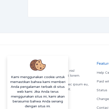
About Us
Featur
Vestibulum quis risus sed nisl
Help Ce
pellentesque aliquet et et lorem.
Kami menggunakan cookie untuk
Paid wi
memastikan bahwa kami memberi
Fusce nibh nisl, gravida nec ipsum eu,
Anda pengalaman terbaik di situs
feugiat condimentum velit.
Status
web kami. Jika Anda terus
menggunakan situs ini, kami akan
Change
berasumsi bahwa Anda senang
dengan situs ini.
Contac